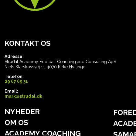
KONTAKT OS
Adresse:
Strudal Academy Football Coaching and Consulting ApS
Niels Klarskovsvej 11, 4070 Kirke Hyllinge
Telefon:
29 67 69 31
Email:
mark@strudal.dk
NYHEDER
FORE
OM OS
ACAD
ACADEMY COACHING
SAMA