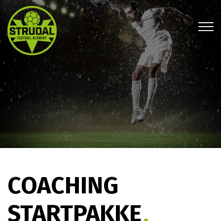
Gå
til
hovedindhold
COACHING
STARTPAKKE