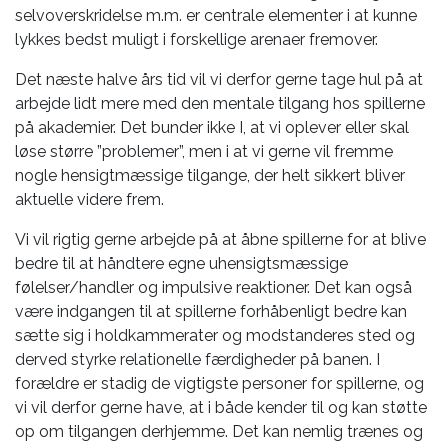
selvoverskridelse m.m. er centrale elementer i at kunne
lykkes bedst muligt i forskellige arenaer fremover.
Det næste halve års tid vil vi derfor gerne tage hul på at
arbejde lidt mere med den mentale tilgang hos spillerne
på akademier. Det bunder ikke I, at vi oplever eller skal
løse større ”problemer”, men i at vi gerne vil fremme
nogle hensigtmæssige tilgange, der helt sikkert bliver
aktuelle videre frem.
Vi vil rigtig gerne arbejde på at åbne spillerne for at blive
bedre til at håndtere egne uhensigtsmæssige
følelser/handler og impulsive reaktioner. Det kan også
være indgangen til at spillerne forhåbenligt bedre kan
sætte sig i holdkammerater og modstanderes sted og
derved styrke relationelle færdigheder på banen. I
forældre er stadig de vigtigste personer for spillerne, og
vi vil derfor gerne have, at i både kender til og kan støtte
op om tilgangen derhjemme. Det kan nemlig trænes og