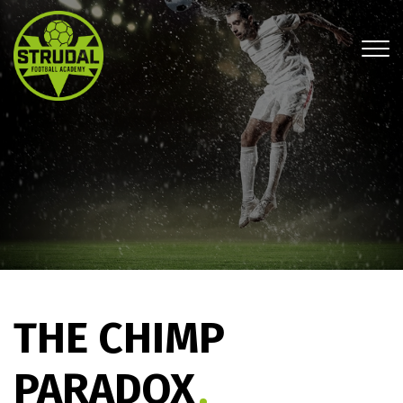
Gå
til
hovedindhold
THE CHIMP
PARADOX