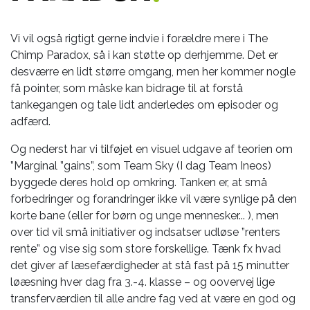
Vi vil også rigtigt gerne indvie i forældre mere i The
Chimp Paradox, så i kan støtte op derhjemme. Det er
desværre en lidt større omgang, men her kommer nogle
få pointer, som måske kan bidrage til at forstå
tankegangen og tale lidt anderledes om episoder og
adfærd.
Og nederst har vi tilføjet en visuel udgave af teorien om
”Marginal ”gains”, som Team Sky (I dag Team Ineos)
byggede deres hold op omkring. Tanken er, at små
forbedringer og forandringer ikke vil være synlige på den
korte bane (eller for børn og unge mennesker... ), men
over tid vil små initiativer og indsatser udløse ”renters
rente” og vise sig som store forskellige. Tænk fx hvad
det giver af læsefærdigheder at stå fast på 15 minutter
løæsning hver dag fra 3.-4. klasse – og oovervej lige
transferværdien til alle andre fag ved at være en god og