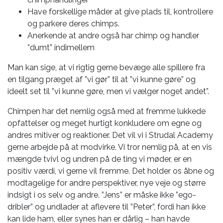
Have forskellige måder at give plads til, kontrollere
og parkere deres chimps.
Anerkende at andre også har chimp og handler
”dumt” indimellem
Man kan sige, at vi rigtig gerne bevæge alle spillere fra
en tilgang præget af ”vi gør” til at ”vi kunne gøre” og
ideelt set til ”vi kunne gøre, men vi vælger noget andet”.
Chimpen har det nemlig også med at fremme lukkede
opfattelser og meget hurtigt konkludere om egne og
andres mitiver og reaktioner. Det vil vi i Strudal Academy
gerne arbejde på at modvirke. Vi tror nemlig på, at en vis
mængde tvivl og undren på de ting vi møder, er en
positiv værdi, vi gerne vil fremme. Det holder os åbne og
modtagelige for andre perspektiver, nye veje og større
indsigt i os selv og andre. ”Jens” er måske ikke ”ego-
dribler” og undlader at aflevere til ”Peter”, fordi han ikke
kan lide ham, eller synes han er dårlig – han havde