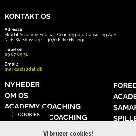
KONTAKT OS
Adresse:
Strudal Academy Football Coaching and Consulting ApS
Niels Klarskovsvej 11, 4070 Kirke Hyllinge
Telefon:
29 67 69 31
Email:
mark@strudal.dk
NYHEDER
FORE
OM OS
ACAD
ACADEMY COACHING
SAMA
COOKIES
PERSONLIG COACHING
SPILL
RÅDGIVNING
GALLE
Vi bruger cookies!