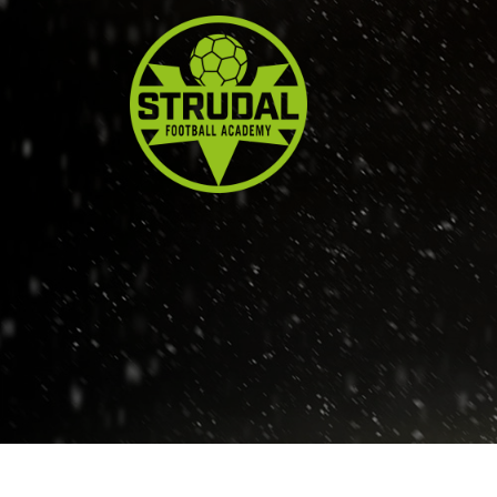
Gå
til
hovedindhold